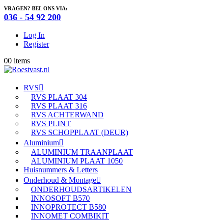
VRAGEN? BEL ONS VIA:
036 - 54 92 200
Log In
Register
0
0 items
RVS
RVS PLAAT 304
RVS PLAAT 316
RVS ACHTERWAND
RVS PLINT
RVS SCHOPPLAAT (DEUR)
Aluminium
ALUMINIUM TRAANPLAAT
ALUMINIUM PLAAT 1050
Huisnummers & Letters
Onderhoud & Montage
ONDERHOUDSARTIKELEN
INNOSOFT B570
INNOPROTECT B580
INNOMET COMBIKIT