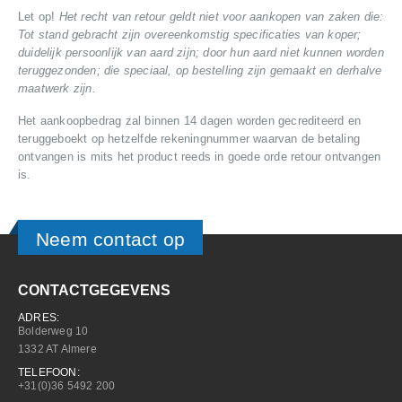
Let op!
Het recht van retour geldt niet voor aankopen van zaken die:
Tot stand gebracht zijn overeenkomstig specificaties van koper;
duidelijk persoonlijk van aard zijn; door hun aard niet kunnen worden
teruggezonden; die speciaal, op bestelling zijn gemaakt en derhalve
maatwerk zijn.
Het aankoopbedrag zal binnen 14 dagen worden gecrediteerd en
teruggeboekt op hetzelfde rekeningnummer waarvan de betaling
ontvangen is mits het product reeds in goede orde retour ontvangen
is.
Neem contact op
CONTACTGEGEVENS
ADRES:
Bolderweg 10
1332 AT Almere
TELEFOON:
+31(0)36 5492 200