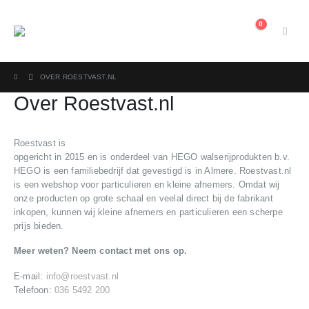
0
OVER ROESTVAST.NL
Over Roestvast.nl
Roestvast is
opgericht in 2015 en is onderdeel van HEGO walserijprodukten b.v.
HEGO is een familiebedrijf dat gevestigd is in Almere. Roestvast.nl
is een webshop voor particulieren en kleine afnemers. Omdat wij
onze producten op grote schaal en veelal direct bij de fabrikant
inkopen, kunnen wij kleine afnemers en particulieren een scherpe
prijs bieden.
Meer weten? Neem contact met ons op.
E-mail:
info@roestvast.nl
Telefoon:
036 5492 200