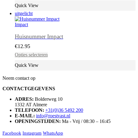
heeft
Quick View
meerdere
uitgelicht
variaties.
Deze
Impact
optie
kan
Huisnummer Impact
gekozen
worden
€
12.95
op
Dit
de
Opties selecteren
product
productpagina
heeft
Quick View
meerdere
variaties.
Neem contact op
Deze
optie
CONTACTGEGEVENS
kan
gekozen
ADRES:
Bolderweg 10
worden
1332 AT Almere
op
TELEFOON:
+31(0)36 5492 200
de
E-MAIL:
info@roestvast.nl
productpagina
OPENINGSTIJDEN:
Ma - Vrij / 08:30 – 16:45
Facebook
Instagram
WhatsApp