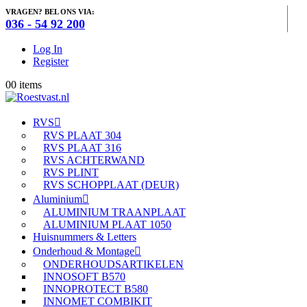
VRAGEN? BEL ONS VIA:
036 - 54 92 200
Log In
Register
0
0 items
RVS
RVS PLAAT 304
RVS PLAAT 316
RVS ACHTERWAND
RVS PLINT
RVS SCHOPPLAAT (DEUR)
Aluminium
ALUMINIUM TRAANPLAAT
ALUMINIUM PLAAT 1050
Huisnummers & Letters
Onderhoud & Montage
ONDERHOUDSARTIKELEN
INNOSOFT B570
INNOPROTECT B580
INNOMET COMBIKIT