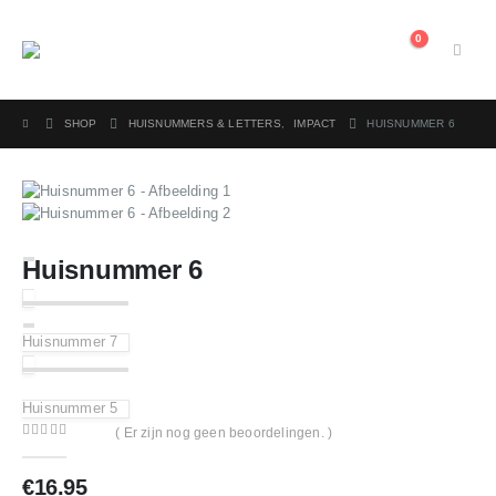
0
SHOP
HUISNUMMERS & LETTERS
,
IMPACT
HUISNUMMER 6
Huisnummer 6
Huisnummer 7
Huisnummer 5
( Er zijn nog geen beoordelingen. )
0
out of 5
€
16.95