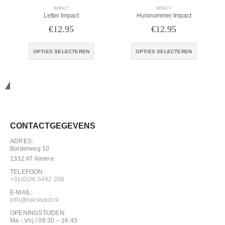
IMPACT
IMPACT
Letter Impact
Huisnummer Impact
€
12.95
€
12.95
Dit product heeft meerdere variaties. Deze optie kan gekozen worden op de productpagina
Dit product heeft meerdere variaties. Deze optie kan gekozen
OPTIES SELECTEREN
OPTIES SELECTEREN
Neem contact op
CONTACTGEGEVENS
ADRES:
Bolderweg 10
1332 AT Almere
TELEFOON:
+31(0)36 5492 200
E-MAIL:
info@roestvast.nl
OPENINGSTIJDEN:
Ma - Vrij / 08:30 – 16:45