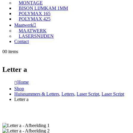
MONTAGE
BISON LIJMKAM 1MM
POLYMAX 165
POLYMAX 425
Maatwerk
MAATWERK
LASERSNIJDEN
Contact
0
0 items
Letter a
Home
Shop
Huisnummers & Letters
,
Letters
,
Laser Script
,
Laser Script
Letter a