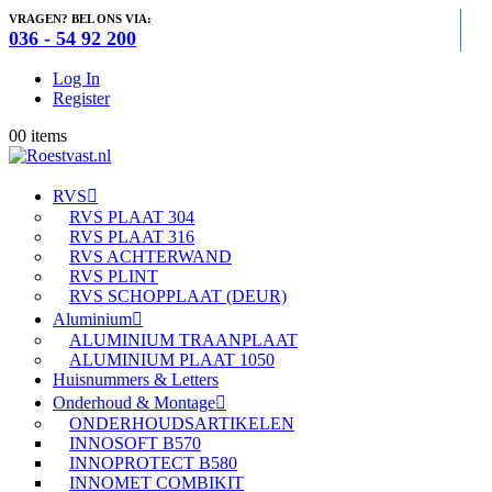
VRAGEN? BEL ONS VIA:
036 - 54 92 200
Log In
Register
0
0 items
RVS
RVS PLAAT 304
RVS PLAAT 316
RVS ACHTERWAND
RVS PLINT
RVS SCHOPPLAAT (DEUR)
Aluminium
ALUMINIUM TRAANPLAAT
ALUMINIUM PLAAT 1050
Huisnummers & Letters
Onderhoud & Montage
ONDERHOUDSARTIKELEN
INNOSOFT B570
INNOPROTECT B580
INNOMET COMBIKIT