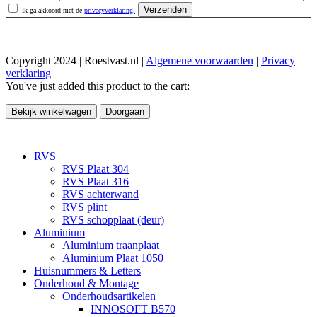
Ik ga akkoord met de
privacyverklaring.
Copyright 2024 | Roestvast.nl |
Algemene voorwaarden
|
Privacy
verklaring
You've just added this product to the cart:
Bekijk winkelwagen
Doorgaan
RVS
RVS Plaat 304
RVS Plaat 316
RVS achterwand
RVS plint
RVS schopplaat (deur)
Aluminium
Aluminium traanplaat
Aluminium Plaat 1050
Huisnummers & Letters
Onderhoud & Montage
Onderhoudsartikelen
INNOSOFT B570