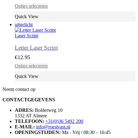
Dit
Opties selecteren
product
heeft
Quick View
meerdere
uitgelicht
variaties.
Deze
Laser Script
optie
kan
Letter Laser Script
gekozen
worden
€
12.95
op
Dit
de
Opties selecteren
product
productpagina
heeft
Quick View
meerdere
variaties.
Neem contact op
Deze
optie
CONTACTGEGEVENS
kan
gekozen
ADRES:
Bolderweg 10
worden
1332 AT Almere
op
TELEFOON:
+31(0)36 5492 200
de
E-MAIL:
info@roestvast.nl
productpagina
OPENINGSTIJDEN:
Ma - Vrij / 08:30 – 16:45