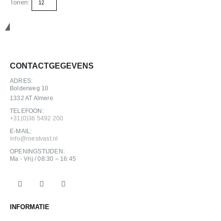
Tonen:
Deze
optie
kan
Neem contact op
gekozen
worden
op
CONTACTGEGEVENS
de
productpagina
ADRES:
Bolderweg 10
1332 AT Almere
TELEFOON:
+31(0)36 5492 200
E-MAIL:
info@roestvast.nl
OPENINGSTIJDEN:
Ma - Vrij / 08:30 – 16:45
INFORMATIE