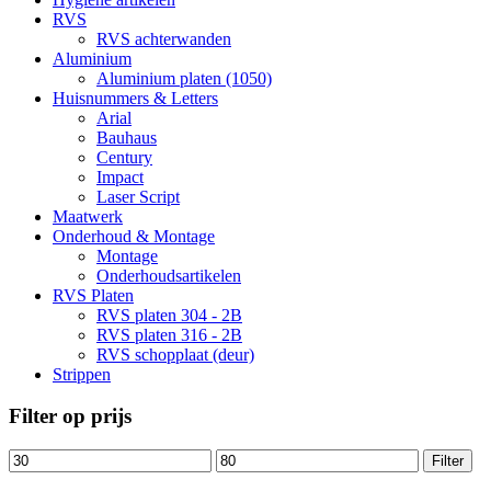
de
RVS
productpagina
RVS achterwanden
Aluminium
Aluminium platen (1050)
Huisnummers & Letters
Arial
Bauhaus
Century
Impact
Laser Script
Maatwerk
Onderhoud & Montage
Montage
Onderhoudsartikelen
RVS Platen
RVS platen 304 - 2B
RVS platen 316 - 2B
RVS schopplaat (deur)
Strippen
Filter op prijs
Min.
Max.
Filter
prijs
prijs