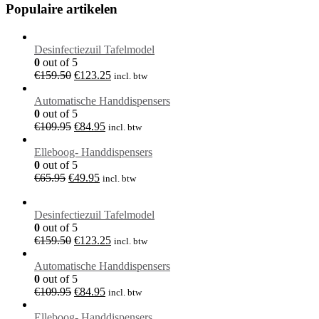
Populaire artikelen
Desinfectiezuil Tafelmodel
0
out of 5
Oorspronkelijke
Huidige
€
159.50
€
123.25
incl. btw
prijs
prijs
was:
is:
Automatische Handdispensers
€159.50.
€123.25.
0
out of 5
Oorspronkelijke
Huidige
€
109.95
€
84.95
incl. btw
prijs
prijs
was:
is:
Elleboog- Handdispensers
€109.95.
€84.95.
0
out of 5
Oorspronkelijke
Huidige
€
65.95
€
49.95
incl. btw
prijs
prijs
was:
is:
Desinfectiezuil Tafelmodel
€65.95.
€49.95.
0
out of 5
Oorspronkelijke
Huidige
€
159.50
€
123.25
incl. btw
prijs
prijs
was:
is:
Automatische Handdispensers
€159.50.
€123.25.
0
out of 5
Oorspronkelijke
Huidige
€
109.95
€
84.95
incl. btw
prijs
prijs
was:
is:
Elleboog- Handdispensers