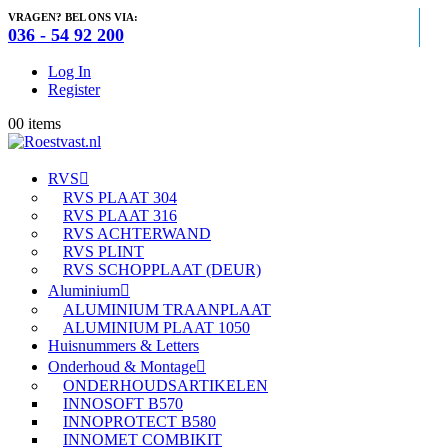
VRAGEN? BEL ONS VIA:
036 - 54 92 200
Log In
Register
0
0 items
RVS
RVS PLAAT 304
RVS PLAAT 316
RVS ACHTERWAND
RVS PLINT
RVS SCHOPPLAAT (DEUR)
Aluminium
ALUMINIUM TRAANPLAAT
ALUMINIUM PLAAT 1050
Huisnummers & Letters
Onderhoud & Montage
ONDERHOUDSARTIKELEN
INNOSOFT B570
INNOPROTECT B580
INNOMET COMBIKIT