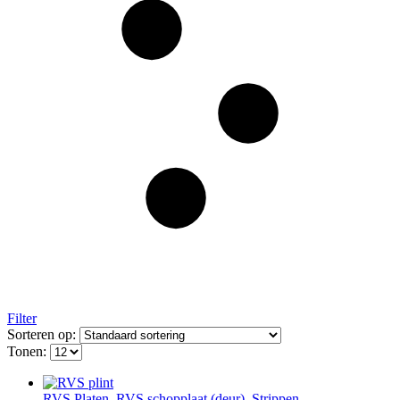
Filter
Sorteren op:
Tonen:
RVS Platen
,
RVS schopplaat (deur)
,
Strippen