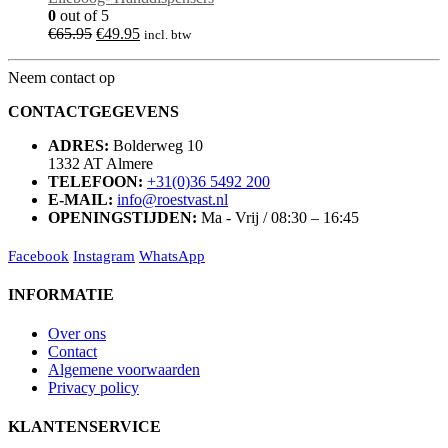
€109.95.
€84.95.
0
out of 5
Oorspronkelijke
Huidige
€
65.95
€
49.95
incl. btw
prijs
prijs
was:
is:
Neem contact op
€65.95.
€49.95.
CONTACTGEGEVENS
ADRES:
Bolderweg 10
1332 AT Almere
TELEFOON:
+31(0)36 5492 200
E-MAIL:
info@roestvast.nl
OPENINGSTIJDEN:
Ma - Vrij / 08:30 – 16:45
Facebook
Instagram
WhatsApp
INFORMATIE
Over ons
Contact
Algemene voorwaarden
Privacy policy
KLANTENSERVICE