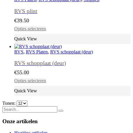
RVS plint
€
39.50
Dit
Opties selecteren
product
heeft
Quick View
meerdere
variaties.
RVS
,
RVS Platen
,
RVS schopplaat (deur)
Deze
optie
RVS schopplaat (deur)
kan
gekozen
€
55.00
worden
Dit
op
Opties selecteren
product
de
heeft
productpagina
Quick View
meerdere
variaties.
Tonen:
Deze
optie
kan
Onze artikelen
gekozen
worden
op
Hygiëne artikelen